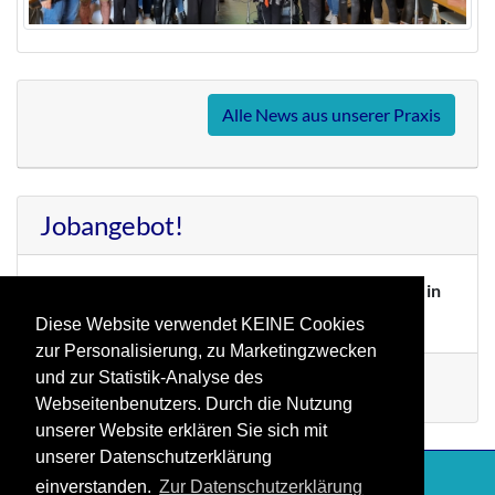
Alle News aus unserer Praxis
Jobangebot!
Wir suchen
ab sofort Verstärkung für unser Team in
Teil-/Vollzeit.
Diese Website verwendet KEINE Cookies
zur Personalisierung, zu Marketingzwecken
und zur Statistik-Analyse des
Mehr Infos
Webseitenbenutzers. Durch die Nutzung
unserer Website erklären Sie sich mit
unserer Datenschutzerklärung
einverstanden.
Zur Datenschutzerklärung
Impressum
|
Datenschutz